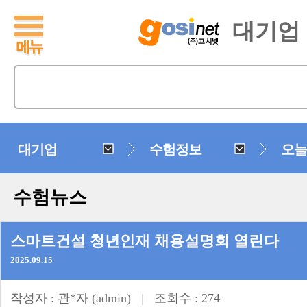
대기업
대기업
수험정보
오늘
수험뉴스
스마트건설 청년인재 채용설명회 열린다
2025.09.15
작성자 :
관*자
(admin)
|
조회수 : 274