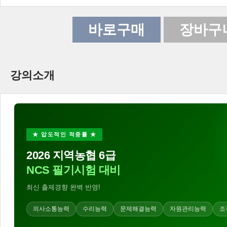
바로구매
장바구
강의소개
★ 압도적인 적중률 ★
2026 지역농협 6급
NCS 필기시험 대비
최신 출제경향 완벽 반영!
의사소통능력
수리능력
문제해결능력
자원관리능력
조