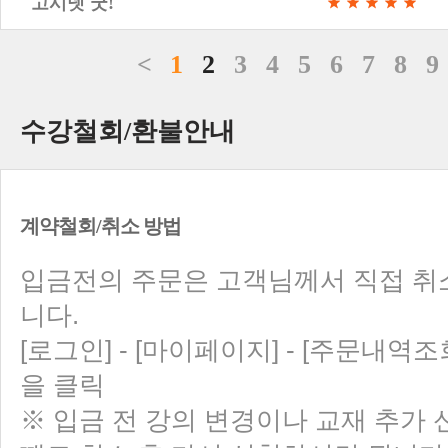
고시넷 굿!
<
1
2
3
4
5
6
7
8
9
수강철회/환불안내
계약철회/취소 방법
입금전의 주문은 고객님께서 직접 취
니다.
[로그인] - [마이페이지] - [주문내역조회
을 클릭
※ 입금 전 강의 변경이나 교재 추가