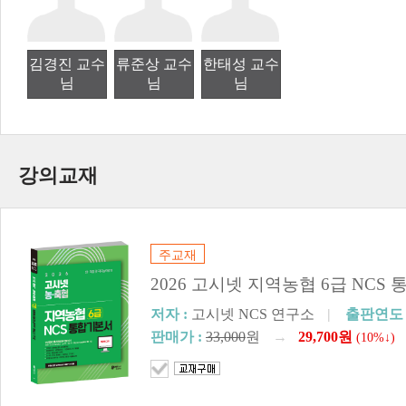
김경진 교수
류준상 교수
한태성 교수
님
님
님
강의교재
주교재
2026 고시넷 지역농협 6급 NCS
저자 :
고시넷 NCS 연구소
|
출판연도 
판매가 :
33,000
원
→
29,700원
(10%↓)