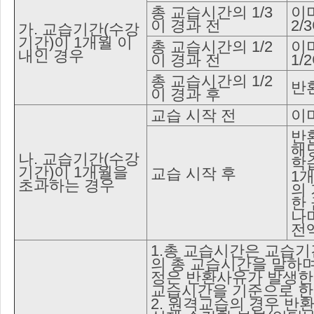
총 교습시간의 1/3
이
이 경과 전
2/
가. 교습기간(수강
기간)이 1개월 이
총 교습시간의 1/2
이
내인 경우
이 경과 전
1/
총 교습시간의 1/2
반
이 경과 후
교습 시작 전
이
반
해
나. 교습기간(수강
학
기간)이 1개월을
교습 시작 후
1
초과하는 경우
의
한
나
전
1.총 교습시간은 교습기
의 총 교습시간을 말하며
정은 반환사유가 발생한
교습시간을 기준으로 
2. 원격교습의 경우 반