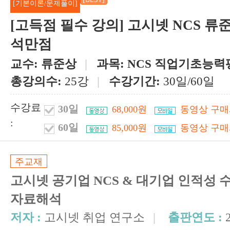
[기본이론/문제풀이]
[고득점 필수 강의] 고시넷 NCS 
석만점
교수:
류준상
|
과목:
NCS 직업기초능력
총강의수:
25강
|
수강기간:
30일/60일
수강료
30일
68,000원
동영상 구매
:
60일
85,000원
동영상 구매
주교재
고시넷 공기업 NCS & 대기업 인적성
자료해석
저자 :
고시넷 취업 연구소
|
출판연도 :