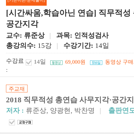
[기본이론/문제풀이]
[시간싸움,학습아닌 연습] 직무적성 
공간지각
교수:
류준상
|
과목:
인적성검사
총강의수:
15강
|
수강기간:
14일
수강료
14일
69,000원
동영상 구매
:
주교재
2018 직무적성 총연습 사무지각·공간
저자 :
류준상, 양광현, 박찬명
|
출판연도