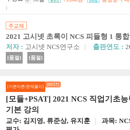
:
주교재
2021 고시넷 초록이 NCS 피듈형 1 
저자 :
고시넷 NCS연구소
|
출판연도 :
2
[품절]
[품절]
[BEST]
[기본이론/문제풀이]
[모듈+PSAT] 2021 NCS 직업기
기본 강의
교수:
김지영, 류준상, 유지훈
|
과목:
N
평가