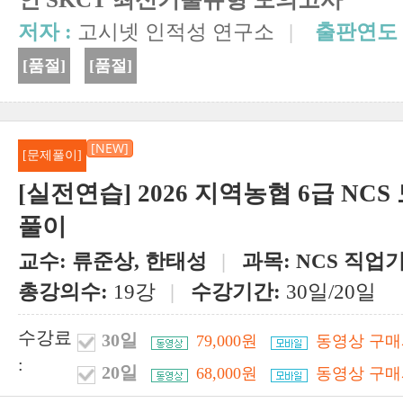
저자 :
고시넷 인적성 연구소
|
출판연도 
[품절]
[품절]
[NEW]
[문제풀이]
[실전연습] 2026 지역농협 6급 NC
풀이
교수:
류준상, 한태성
|
과목:
NCS 직업
총강의수:
19강
|
수강기간:
30일/20일
수강료
30일
79,000원
동영상 구매
:
20일
68,000원
동영상 구매