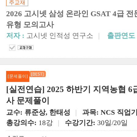
주교재
2026 고시넷 삼성 온라인 GSAT 4급
유형 모의고사
저자 :
고시넷 인적성 연구소
|
출판연도 
[BEST]
[문제풀이]
[실전연습] 2025 하반기 지역농협 6
사 문제풀이
교수:
류준상, 한태성
|
과목:
NCS 직업
총강의수:
18강
|
수강기간:
30일/20일