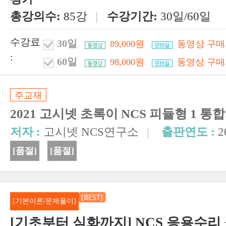
총강의수:
85강
|
수강기간:
30일/60일
수강료
30일
89,000원
동영상 구매
:
60일
98,000원
동영상 구매
주교재
2021 고시넷 초록이 NCS 피듈형 1 
저자 :
고시넷 NCS연구소
|
출판연도 :
2
[품절]
[품절]
[BEST]
[기본이론/문제풀이]
[기초부터 심화까지] NCS 응용수리