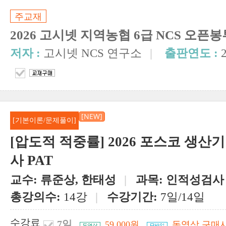
주교재
2026 고시넷 지역농협 6급 NCS 오
저자 :
고시넷 NCS 연구소
|
출판연도 :
[NEW]
[기본이론/문제풀이]
[압도적 적중률] 2026 포스코 생
사 PAT
교수:
류준상, 한태성
|
과목:
인적성검사
총강의수:
14강
|
수강기간:
7일/14일
수강료
7일
59,000원
동영상 구매시