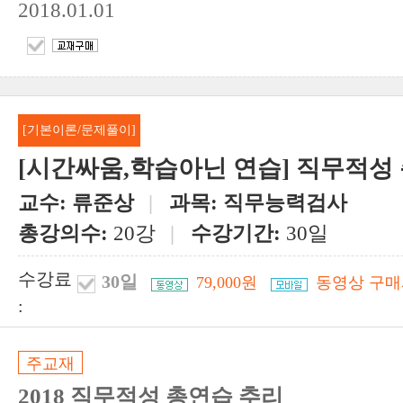
2018.01.01
[기본이론/문제풀이]
[시간싸움,학습아닌 연습] 직무적성 
교수:
류준상
|
과목:
직무능력검사
총강의수:
20강
|
수강기간:
30일
수강료
30일
79,000원
동영상 구매
:
주교재
2018 직무적성 총연습 추리