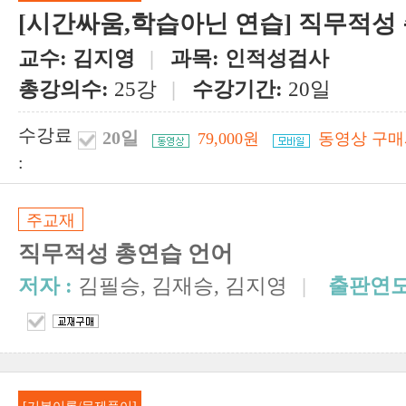
[시간싸움,학습아닌 연습] 직무적성 
교수:
김지영
|
과목:
인적성검사
총강의수:
25강
|
수강기간:
20일
수강료
20일
79,000원
동영상 구매
:
주교재
직무적성 총연습 언어
저자 :
김필승, 김재승, 김지영
|
출판연도