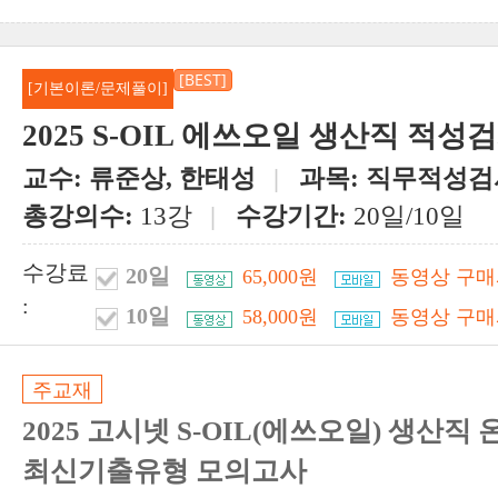
[BEST]
[기본이론/문제풀이]
2025 S-OIL 에쓰오일 생산직 적성
교수:
류준상, 한태성
|
과목:
직무적성검
총강의수:
13강
|
수강기간:
20일/10일
수강료
20일
65,000원
동영상 구매
:
10일
58,000원
동영상 구매
주교재
2025 고시넷 S-OIL(에쓰오일) 생산
최신기출유형 모의고사