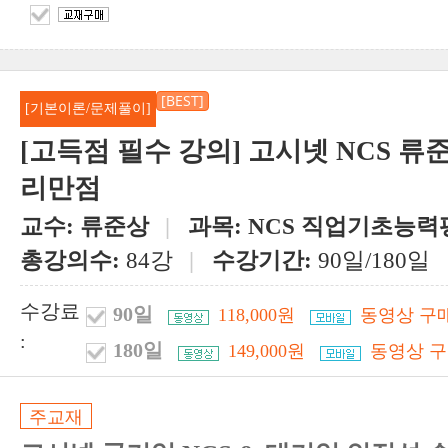
[BEST]
[기본이론/문제풀이]
[고득점 필수 강의] 고시넷 NCS 
리만점
교수:
류준상
|
과목:
NCS 직업기초능력
총강의수:
84강
|
수강기간:
90일/180일
수강료
90일
118,000원
동영상 구
:
180일
149,000원
동영상 구
주교재