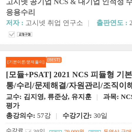
고시넷 공기업 NCS & 대기업 인적성
응용수리
저자 :
고시넷 취업 연구소
|
출판연도 :
[BEST]
[기본이론/문제풀이]
[모듈+PSAT] 2021 NCS 피듈형 기
통/수리/문제해결/자원관리/조직이
교수:
김지영, 류준상, 유지훈
|
과목:
N
평가
총강의수:
57강
|
수강기간:
30일
수강료
30일
79,000원
동영상 구매