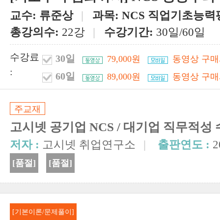
교수:
류준상
|
과목:
NCS 직업기초능력
총강의수:
22강
|
수강기간:
30일/60일
수강료
30일
79,000원
동영상 구매
:
60일
89,000원
동영상 구매
주교재
고시넷 공기업 NCS / 대기업 직무적성
저자 :
고시넷 취업연구소
|
출판연도 :
2
[품절]
[품절]
[기본이론/문제풀이]