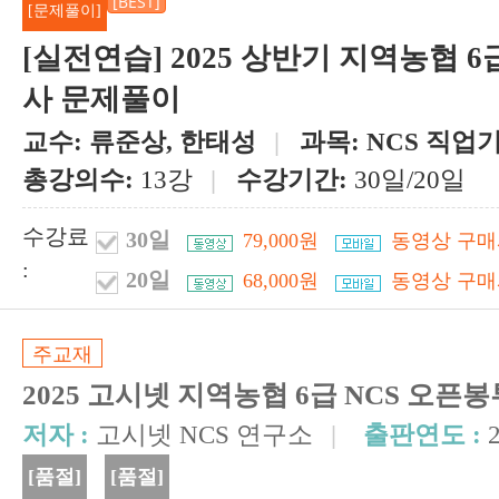
[BEST]
[문제풀이]
[실전연습] 2025 상반기 지역농협 6
사 문제풀이
교수:
류준상, 한태성
|
과목:
NCS 직업
총강의수:
13강
|
수강기간:
30일/20일
수강료
30일
79,000원
동영상 구매
:
20일
68,000원
동영상 구매
주교재
2025 고시넷 지역농협 6급 NCS 오
저자 :
고시넷 NCS 연구소
|
출판연도 :
[품절]
[품절]