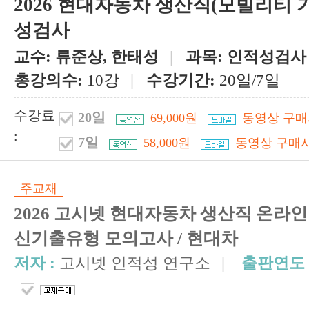
2026 현대자동차 생산직(모빌리티 
성검사
교수:
류준상, 한태성
|
과목:
인적성검사
총강의수:
10강
|
수강기간:
20일/7일
수강료
20일
69,000원
동영상 구매
:
7일
58,000원
동영상 구매시
주교재
2026 고시넷 현대자동차 생산직 온라
신기출유형 모의고사 / 현대차
저자 :
고시넷 인적성 연구소
|
출판연도 