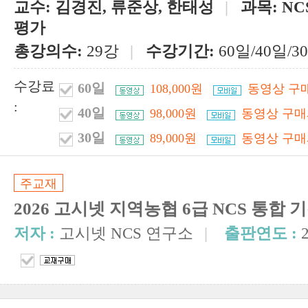
교수:
김경진, 류준상, 한태성
|
과목:
N
평가
총강의수:
29강
|
수강기간:
60일/40일/3
수강료
60일
108,000원
동영상 구
:
40일
98,000원
동영상 구매
30일
89,000원
동영상 구매
주교재
2026 고시넷 지역농협 6급 NCS 통합 
저자 :
고시넷 NCS 연구소
|
출판연도 :