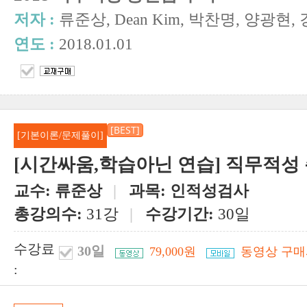
저자 :
류준상, Dean Kim, 박찬명, 양광현
연도 :
2018.01.01
[BEST]
[기본이론/문제풀이]
[시간싸움,학습아닌 연습] 직무적성 
교수:
류준상
|
과목:
인적성검사
총강의수:
31강
|
수강기간:
30일
수강료
30일
79,000원
동영상 구매
: