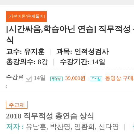
[기본이론/문제풀이]
[시간싸움,학습아닌 연습] 직무적성
식
교수:
유지훈
|
과목:
인적성검사
총강의수:
8강
|
수강기간:
14일
수강료
14일
39,000원
동영상 구매
:
주교재
2018 직무적성 총연습 상식
저자 :
유남훈, 박찬명, 임환희, 신다영
|