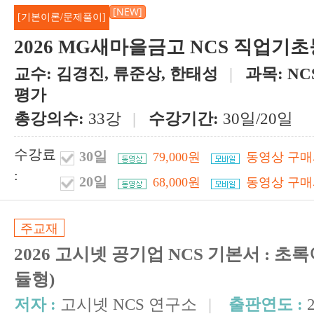
[NEW]
[기본이론/문제풀이]
2026 MG새마을금고 NCS 직업기
교수:
김경진, 류준상, 한태성
|
과목:
N
평가
총강의수:
33강
|
수강기간:
30일/20일
수강료
30일
79,000원
동영상 구매
:
20일
68,000원
동영상 구매
주교재
2026 고시넷 공기업 NCS 기본서 : 초록
듈형)
저자 :
고시넷 NCS 연구소
|
출판연도 :