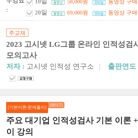
수강료
10일
58,000원
동영상 구매
:
20일
69,000원
동영상 구매
주교재
2023 고시넷 LG그룹 온라인 인적성
모의고사
저자 :
고시넷 인적성 연구소
|
출판연도 
[BEST]
[기본이론/문제풀이]
주요 대기업 인적성검사 기본 이론 +
이 강의