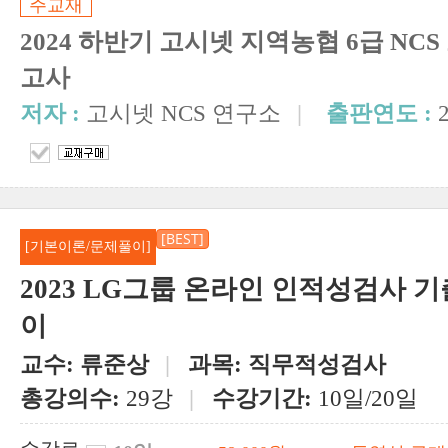
주교재
2024 하반기 고시넷 지역농협 6급 NC
고사
저자 :
고시넷 NCS 연구소
|
출판연도 :
[BEST]
[기본이론/문제풀이]
2023 LG그룹 온라인 인적성검사 
이
교수:
류준상
|
과목:
직무적성검사
총강의수:
29강
|
수강기간:
10일/20일