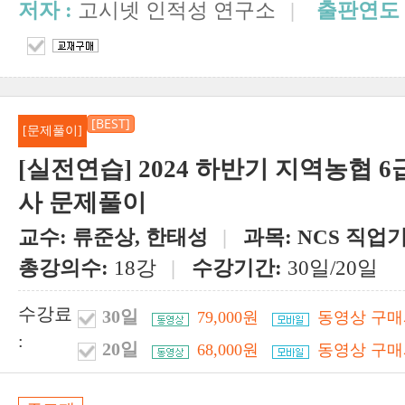
저자 :
고시넷 인적성 연구소
|
출판연도 
[BEST]
[문제풀이]
[실전연습] 2024 하반기 지역농협 6
사 문제풀이
교수:
류준상, 한태성
|
과목:
NCS 직업
총강의수:
18강
|
수강기간:
30일/20일
수강료
30일
79,000원
동영상 구매
:
20일
68,000원
동영상 구매